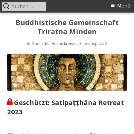
Suche
Primäres
Menü
nach:
Menü
Springe
Buddhistische Gemeinschaft
zum
Triratna Minden
Inhalt
Im Raum des Hospizkreises, Simeonsplatz 3
Geschützt: Satipaṭṭhāna Retreat
2023