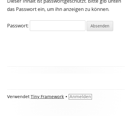
Dieser Inhalt ist passwortgeschützt. Bitte gib unten
das Passwort ein, um ihn anzeigen zu können.
Passwort:
Haupt-
Seitenleiste
Footer
Verwendet
Tiny Framework
•
Anmelden
Inhalt